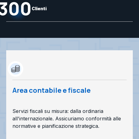
300
Clienti
Area contabile e fiscale
Servizi fiscali su misura: dalla ordinaria
all'internazionale. Assicuriamo conformità alle
normative e pianificazione strategica.