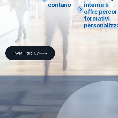
contano
interna ti
offre percor
formativi
personalizza
Invia il tuo CV