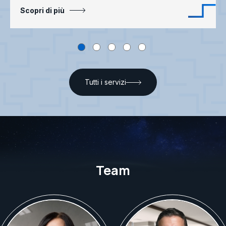
Scopri di più
Tutti i servizi
Team
Nasce a Clusone (Bg) nel 1979.
Nasce a Locri (RC) nel 1986.
Laureata col massimo dei voti e
Laureato in Economia e
lode in Economia e Commercio,
Commercio presso l’Università